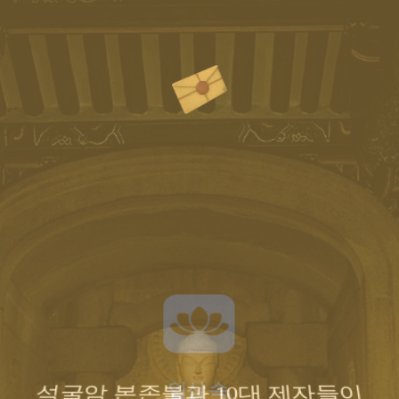
석굴암 본존불과 10대 제자들이
일상 속,