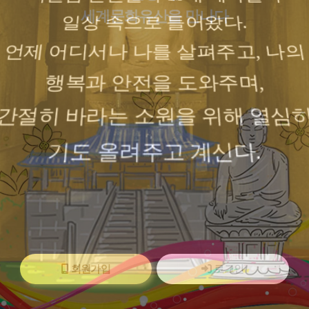
세계문화유산을 만나다
일상 속으로 들어왔다.
언제 어디서나 나를 살펴주고, 나의
행복과 안전을 도와주며,
간절히 바라는 소원을 위해 열심
기도 올려주고 계신다.
루의 시작, 다짐과 응원, 희
회원가입
로그인
메시지를 받는다.